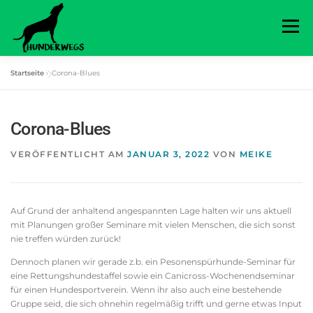
Zum
Inhalt
Menü
springen
Startseite
»
Corona-Blues
STARTSEITE
ANGEBOTE
AUSRÜSTUNG
Corona-Blues
ÜBER MICH
KONTAKT
RECHTLICHES
VERÖFFENTLICHT AM
JANUAR 3, 2022
VON
MEIKE
Auf Grund der anhaltend angespannten Lage halten wir uns aktuell
mit Planungen großer Seminare mit vielen Menschen, die sich sonst
nie treffen würden zurück!
Dennoch planen wir gerade z.b. ein Pesonenspürhunde-Seminar für
eine Rettungshundestaffel sowie ein Canicross-Wochenendseminar
für einen Hundesportverein. Wenn ihr also auch eine bestehende
Gruppe seid, die sich ohnehin regelmäßig trifft und gerne etwas Input